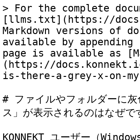
> For the complete docu
[llms.txt](https://docs
Markdown versions of do
available by appending 
page is available as [M
(https://docs.konnekt.i
is-there-a-grey-x-on-my
# ファイルやフォルダーに灰
ス」が表示されるのはなぜです
KONNEKT ユーザー（Windo