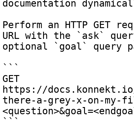
documentation dynamical
Perform an HTTP GET req
URL with the `ask` quer
optional `goal` query p
```

GET 
https://docs.konnekt.io
there-a-grey-x-on-my-fi
<question>&goal=<endgoal
```
