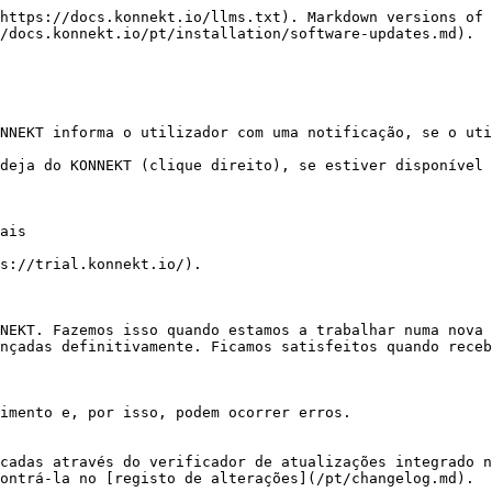
https://docs.konnekt.io/llms.txt). Markdown versions of 
/docs.konnekt.io/pt/installation/software-updates.md).

NNEKT informa o utilizador com uma notificação, se o uti
deja do KONNEKT (clique direito), se estiver disponível 
ais

s://trial.konnekt.io/).

NEKT. Fazemos isso quando estamos a trabalhar numa nova 
nçadas definitivamente. Ficamos satisfeitos quando receb
imento e, por isso, podem ocorrer erros.

cadas através do verificador de atualizações integrado n
ontrá-la no [registo de alterações](/pt/changelog.md).
