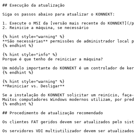
## Execução da atualização

Siga os passos abaixo para atualizar o KONNEKT:

1. Execute o MSI da [versão mais recente do KONNEKT](/p
2. Reinicie a máquina, se necessário

{% hint style="warning" %}

**São necessárias** permissões de administrador local p
{% endhint %}

{% hint style="info" %}

Porque é que tenho de reiniciar a máquina?

Um módulo importante do KONNEKT é um controlador de ker
{% endhint %}

{% hint style="warning" %}

**Reiniciar vs. Desligar**

Se a instalação do KONNEKT solicitar um reinício, faça-
Muitos computadores Windows modernos utilizam, por pred
{% endhint %}

## Procedimento de atualização recomendado

Os clientes FAT geridos devem ser atualizados pelo sist
Os servidores VDI multiutilizador devem ser atualizados