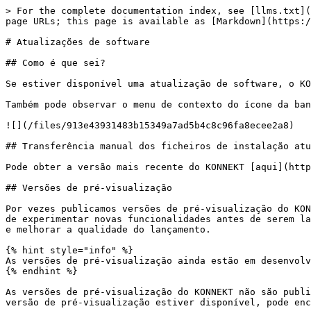
> For the complete documentation index, see [llms.txt](
page URLs; this page is available as [Markdown](https:/
# Atualizações de software

## Como é que sei?

Se estiver disponível uma atualização de software, o KO
Também pode observar o menu de contexto do ícone da ban
![](/files/913e43931483b15349a7ad5b4c8c96fa8ecee2a8)

## Transferência manual dos ficheiros de instalação atu
Pode obter a versão mais recente do KONNEKT [aqui](http
## Versões de pré-visualização

Por vezes publicamos versões de pré-visualização do KON
de experimentar novas funcionalidades antes de serem la
e melhorar a qualidade do lançamento.

{% hint style="info" %}

As versões de pré-visualização ainda estão em desenvolv
{% endhint %}

As versões de pré-visualização do KONNEKT não são publi
versão de pré-visualização estiver disponível, pode enc