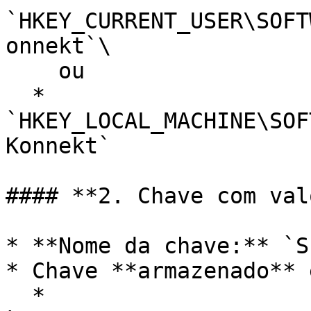
`HKEY_CURRENT_USER\SOFT
onnekt`\

    ou

  * 
`HKEY_LOCAL_MACHINE\SOF
Konnekt`

#### **2. Chave com val
* **Nome da chave:** `S
* Chave **armazenado** e
  * 