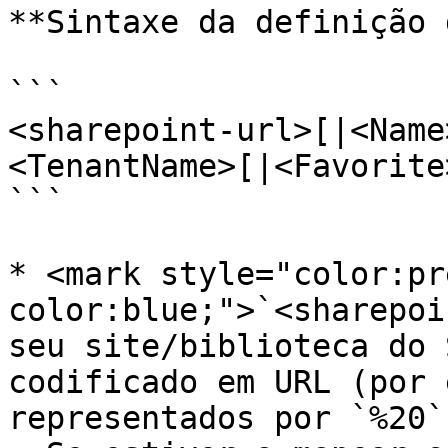
**Sintaxe da definição 
```

<sharepoint-url>[|<Name
<TenantName>[|<Favorite
```

* <mark style="color:pr
color:blue;">`<sharepoi
seu site/biblioteca do 
codificado em URL (por 
representados por `%20`'