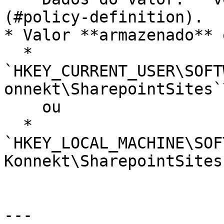
(#policy-definition).

* Valor **armazenado** e
  * 
`HKEY_CURRENT_USER\SOFT
onnekt\SharepointSites`\
    ou

  * 
`HKEY_LOCAL_MACHINE\SOF
Konnekt\SharepointSites`
---
