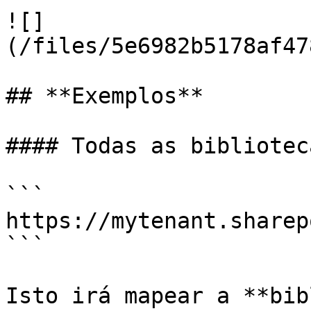
![]
(/files/5e6982b5178af47
## **Exemplos**

#### Todas as bibliotec
```

https://mytenant.sharep
```

Isto irá mapear a **bib