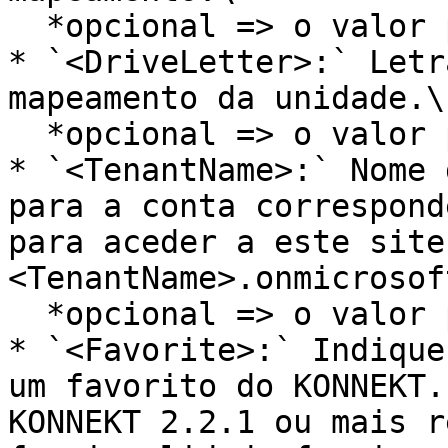
  *opcional => o valor pode estar vazio*

* `<DriveLetter>:` Letr
mapeamento da unidade.\

  *opcional => o valor pode estar vazio*

* `<TenantName>:` Nome 
para a conta correspond
para aceder a este site
<TenantName>.onmicrosof
  *opcional => o valor pode estar vazio*

* `<Favorite>:` Indique
um favorito do KONNEKT.
KONNEKT 2.2.1 ou mais r