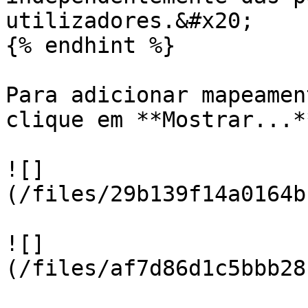
utilizadores.&#x20;

{% endhint %}

Para adicionar mapeamen
clique em **Mostrar...**
![]
(/files/29b139f14a0164b
![]
(/files/af7d86d1c5bbb28