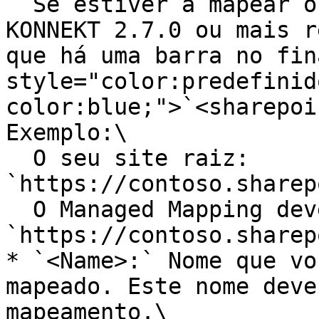
  Se estiver a mapear o seu site raiz (requer 
KONNEKT 2.7.0 ou mais r
que há uma barra no fin
style="color:predefinid
color:blue;">`<sharepoin
Exemplo:\

  O seu site raiz: 
`https://contoso.sharep
  O Managed Mapping deve ter esta aparência: 
`https://contoso.sharep
* `<Name>:` Nome que vo
mapeado. Este nome deve
mapeamento.\
