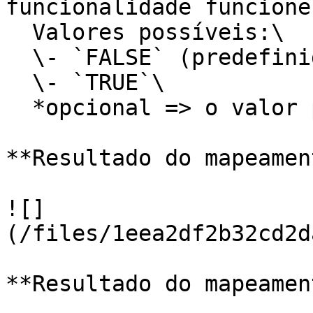
funcionalidade funcione
  Valores possíveis:\

  \- `FALSE` (predefinido)\

  \- `TRUE`\

  *opcional => o valor pode estar vazio*

**Resultado do mapeamen
![]
(/files/1eea2df2b32cd2d
**Resultado do mapeamen