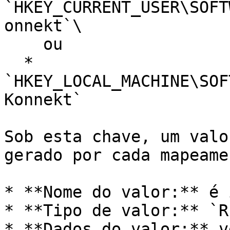
`HKEY_CURRENT_USER\SOFT
onnekt`\

    ou

  * 
`HKEY_LOCAL_MACHINE\SOF
Konnekt`

Sob esta chave, um valo
gerado por cada mapeamen
* **Nome do valor:** é 
* **Tipo de valor:** `R
* **Dados do valor:** v