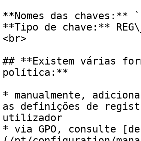
**Nomes das chaves:** `
**Tipo de chave:** REG\
<br>

## **Existem várias for
política:**

* manualmente, adiciona
as definições de regist
utilizador

* via GPO, consulte [de
(/pt/configuration/mana