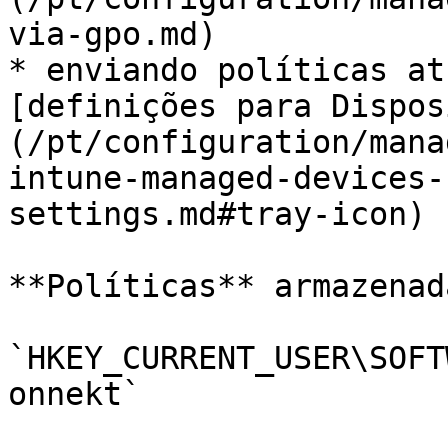
via-gpo.md)

* enviando políticas at
[definições para Dispos
(/pt/configuration/mana
intune-managed-devices-
settings.md#tray-icon)

**Políticas** armazenad
`HKEY_CURRENT_USER\SOFT
onnekt`
