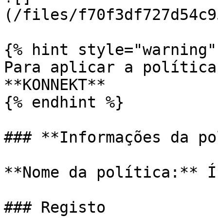
(/files/f70f3df727d54c9
{% hint style="warning" 
Para aplicar a política
**KONNEKT**

{% endhint %}

### **Informações da po
**Nome da política:** Í
### Registo
