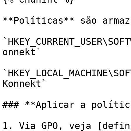
**Políticas** são armaz
`HKEY_CURRENT_USER\SOFT
onnekt`

`HKEY_LOCAL_MACHINE\SOF
Konnekt`

### **Aplicar a política
1. Via GPO, veja [defin