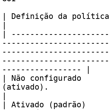
| Definição da política | Comportamento                                                                                          
|

| ---------------------
-----------------------
-----------------------
-----------------------
----------------- |

| Não configurado      
(ativado).                                                                                                                                                                     
|

| Ativado (padrão)     