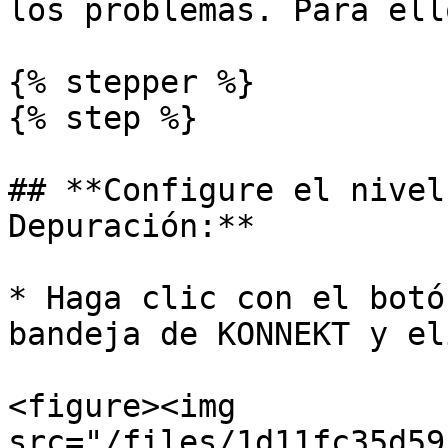
los problemas. Para ell
{% stepper %}

{% step %}

## **Configure el nivel
Depuración:**

* Haga clic con el botó
bandeja de KONNEKT y el
<figure><img 
src="/files/1d11fc35d59