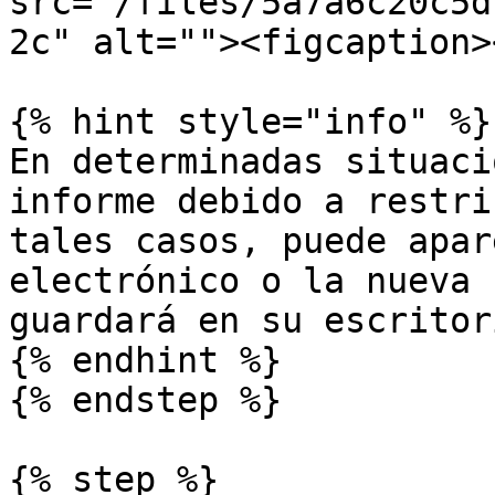
src="/files/5a7a6c20c5d
2c" alt=""><figcaption>
{% hint style="info" %}

En determinadas situaci
informe debido a restri
tales casos, puede apar
electrónico o la nueva 
guardará en su escritori
{% endhint %}

{% endstep %}

{% step %}
