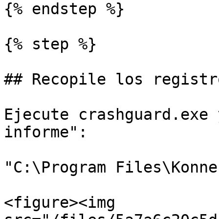
{% endstep %}

{% step %}

## Recopile los registro
Ejecute crashguard.exe 
informe":

"C:\Program Files\Konne
<figure><img 