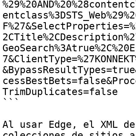
%29%20AND%20%28contentc
entclass%3DSTS_Web%29%2
F%27&SelectProperties=%
2CTitle%2CDescription%2
GeoSearch%3Atrue%2C%20E
7&ClientType=%27KONNEKT
&BypassResultTypes=true
cessBestBets=false&Proc
TrimDuplicates=false

```

Al usar Edge, el XML de
colecciones de sitios a