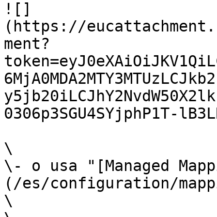
![]
(https://eucattachment.
ment?
token=eyJ0eXAiOiJKV1QiL
6MjA0MDA2MTY3MTUzLCJkb2
y5jb20iLCJhY2NvdW50X2lk
0306p3SGU4SYjphP1T-lB3L
\

\- o usa "[Managed Mapp
(/es/configuration/mapp
\
