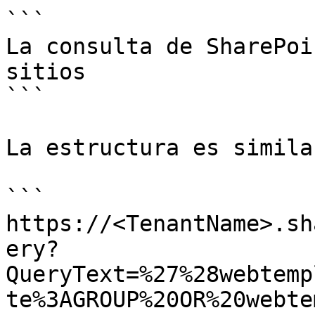
```

La consulta de SharePoi
sitios 

```

La estructura es simila
```

https://<TenantName>.sh
ery?
QueryText=%27%28webtemp
te%3AGROUP%20OR%20webte