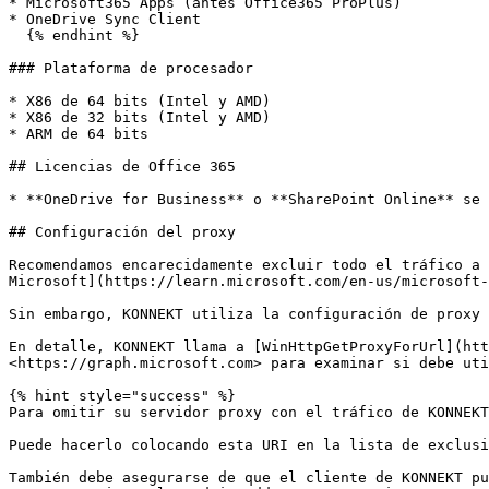
* Microsoft365 Apps (antes Office365 ProPlus)

* OneDrive Sync Client

  {% endhint %}

### Plataforma de procesador

* X86 de 64 bits (Intel y AMD)

* X86 de 32 bits (Intel y AMD)

* ARM de 64 bits

## Licencias de Office 365

* **OneDrive for Business** o **SharePoint Online** se 
## Configuración del proxy

Recomendamos encarecidamente excluir todo el tráfico a 
Microsoft](https://learn.microsoft.com/en-us/microsoft-
Sin embargo, KONNEKT utiliza la configuración de proxy 
En detalle, KONNEKT llama a [WinHttpGetProxyForUrl](htt
<https://graph.microsoft.com> para examinar si debe uti
{% hint style="success" %}

Para omitir su servidor proxy con el tráfico de KONNEKT
Puede hacerlo colocando esta URI en la lista de exclusi
También debe asegurarse de que el cliente de KONNEKT pueda الوصول a [Microsoft Entra ID (Azure AD) y SharePoint Online](https://learn.microsoft.com/en-u