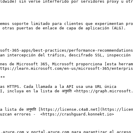
ldwide) sin verse interferido por servidores proxy u otr
emos soporte limitado para clientes que experimentan pro
 otras puertas de enlace de capa de aplicación (ALG).

soft-365-apps/best-practices/performance-recommendations)
an intercepción del tráfico, descifrado SSL, inspección 
nes de Microsoft 365, Microsoft proporciona [esta herram
ttps://learn.microsoft.com/en-us/microsoft-365/enterpris
**

as HTTPS. Cada llamada a la API usa una URL única

, incluya en la lista de अनुमति <https://graph.microsoft.
 lista de अनुमति [https://license.c4a8.net](https://licen
uzcan errores -  <https://crashguard.konnekt.io>

l.azure.com y portal.azure.com para garantizar el acceso 