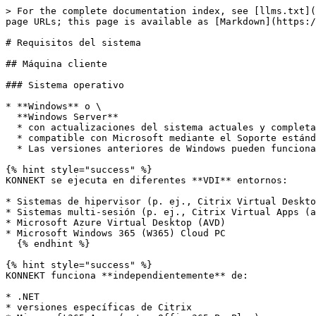
> For the complete documentation index, see [llms.txt](
page URLs; this page is available as [Markdown](https:/
# Requisitos del sistema

## Máquina cliente

### Sistema operativo

* **Windows** o \

  **Windows Server**

  * con actualizaciones del sistema actuales y completas y

  * compatible con Microsoft mediante el Soporte estándar.

  * Las versiones anteriores de Windows pueden funcionar: ofrecemos soporte limitado para esos sistemas.

{% hint style="success" %}

KONNEKT se ejecuta en diferentes **VDI** entornos:

* Sistemas de hipervisor (p. ej., Citrix Virtual Deskto
* Sistemas multi-sesión (p. ej., Citrix Virtual Apps (a
* Microsoft Azure Virtual Desktop (AVD)

* Microsoft Windows 365 (W365) Cloud PC

  {% endhint %}

{% hint style="success" %}

KONNEKT funciona **independientemente** de:

* .NET

* versiones específicas de Citrix
