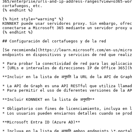
365/enterprise/urls-and-ip-address-ranges?view=o365-wor
cortafuegos, etc.

{% endhint %}

{% hint style="warning" %}

KONNEKT puede usar servidores proxy. Sin embargo, ofrec
conectarse a Microsoft 365 mediante un servidor proxy u
{% endhint %}

## Configuración del cortafuegos y de la red

[Se recomienda](https://learn.microsoft.com/en-us/micro
endpoints en dispositivos y servicios de red que realiz
* Para probar la conectividad de red para las aplicacio
* [URLs e intervalos de direcciones IP de Office 365](h
**Incluir en la lista de अनुमति la URL de la API de Graph
* La API de Graph es una API RESTful que utiliza llamad
* Para permitir el uso de diferentes versiones de la API
**Incluir KONNEKT en la lista de अनुमति**

* Obligatorio con fines de licenciamiento, incluya en la
* Los usuarios pueden enviarnos detalles cuando se prod
**Microsoft Entra ID (Azure AD)**

* Incluya en la lista de अनुमति ambos endpoints \*.porta