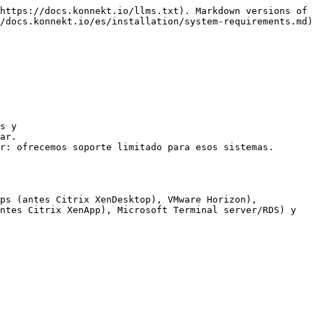
https://docs.konnekt.io/llms.txt). Markdown versions of 
/docs.konnekt.io/es/installation/system-requirements.md)
ps (antes Citrix XenDesktop), VMware Horizon),

ntes Citrix XenApp), Microsoft Terminal server/RDS) y
