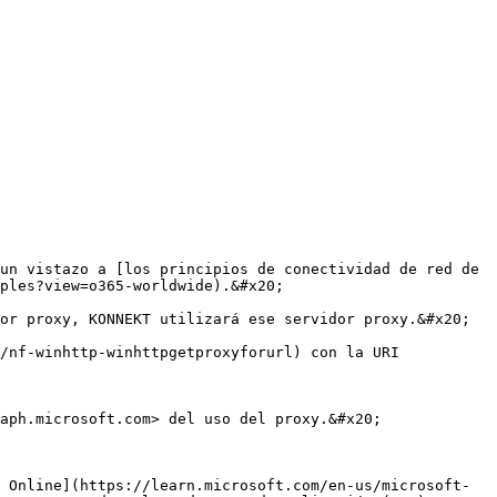
un vistazo a [los principios de conectividad de red de 
ples?view=o365-worldwide).&#x20;

or proxy, KONNEKT utilizará ese servidor proxy.&#x20;

/nf-winhttp-winhttpgetproxyforurl) con la URI 
aph.microsoft.com> del uso del proxy.&#x20;
