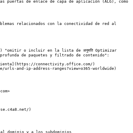
as puertas de enlace de capa de aplicación (ALG), como 
blemas relacionados con la conectividad de red al 
 "omitir o incluir en la lista de अनुमति Optimizar 
profunda de paquetes y filtrado de contenido":

ienta](https://connectivity.office.com/)

e/urls-and-ip-address-ranges?view=o365-worldwide)

com>

se.c4a8.net/)

al dominio y a los subdominios
