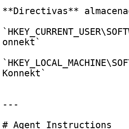
**Directivas** almacena
`HKEY_CURRENT_USER\SOFT
onnekt`

`HKEY_LOCAL_MACHINE\SOF
Konnekt`

---

# Agent Instructions
