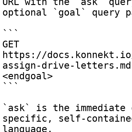
URL with the `ask` quer
optional `goal` query p
```

GET 
https://docs.konnekt.io
assign-drive-letters.md
<endgoal>

```

`ask` is the immediate 
specific, self-containe
language.
