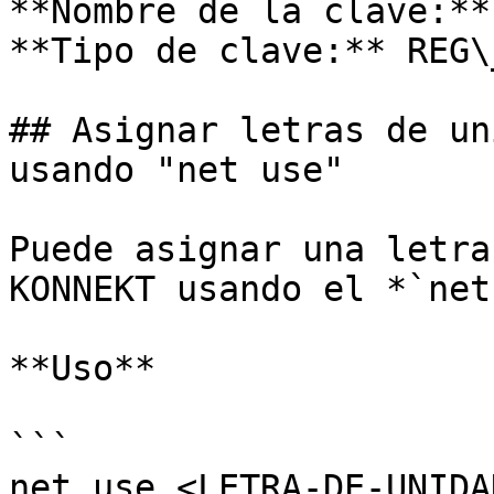
**Nombre de la clave:**
**Tipo de clave:** REG\
## Asignar letras de un
usando "net use"

Puede asignar una letra
KONNEKT usando el *`net
**Uso**

```

net use <LETRA-DE-UNIDA