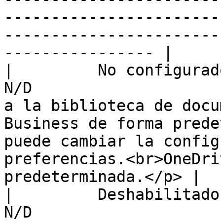
-----------------------
-----------------------
---------------- |

|         No configurado        |      
N/D                    
a la biblioteca de docu
Business de forma prede
puede cambiar la config
preferencias.<br>OneDri
predeterminada.</p> |

|         Deshabilitado         |      
N/D                    