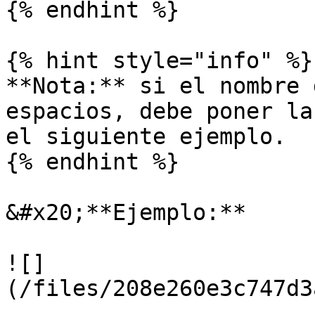
{% endhint %}

{% hint style="info" %}

**Nota:** si el nombre 
espacios, debe poner la
el siguiente ejemplo.

{% endhint %}

&#x20;**Ejemplo:**

![]
(/files/208e260e3c747d3