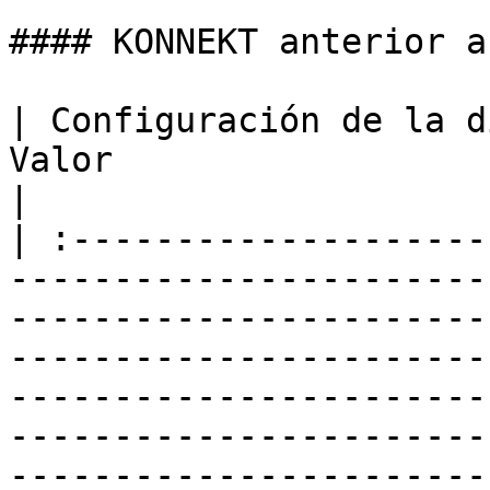
#### KONNEKT anterior a
| Configuración de la directiva |     
Valor                      | Comportamiento                                                                                                                                                                    
|

| :--------------------
-----------------------
-----------------------
-----------------------
-----------------------
-----------------------
-----------------------