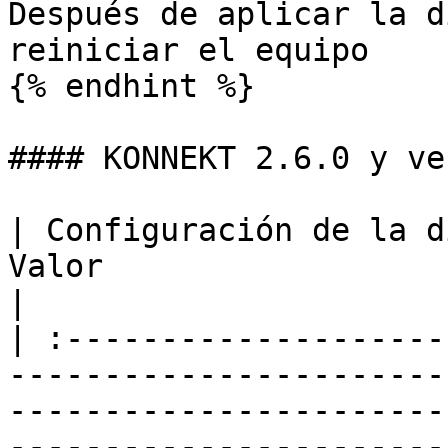
Después de aplicar la d
reiniciar el equipo

{% endhint %}

#### KONNEKT 2.6.0 y ve
| Configuración de la directiva |     
Valor                      | Comportamiento                                                                                                  
|

| :--------------------
-----------------------
-----------------------
-----------------------