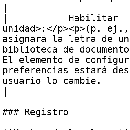
|

|           Habilitar  
unidad>:</p><p>(p. ej.,
asignará la letra de un
biblioteca de documento
El elemento de configur
preferencias estará des
usuario lo cambie.                                                                                                                                                  
|

### Registro
