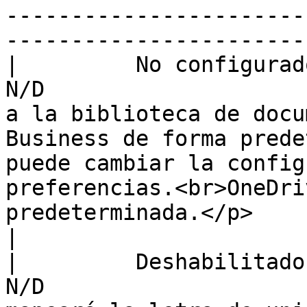
-----------------------
-----------------------
|         No configurado        |      
N/D                    
a la biblioteca de docu
Business de forma prede
puede cambiar la config
preferencias.<br>OneDri
predeterminada.</p>                                                                                                                             
|

|         Deshabilitado         |      
N/D                    