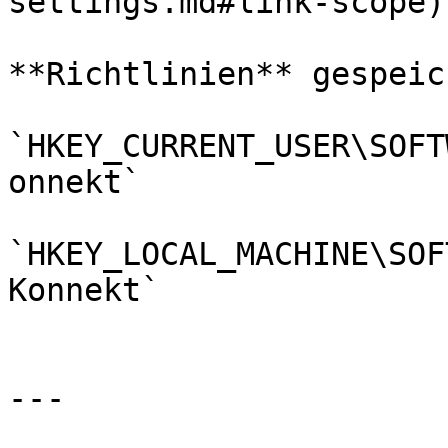
settings.md#link-scope)

**Richtlinien** gespeic
`HKEY_CURRENT_USER\SOFT
onnekt`

`HKEY_LOCAL_MACHINE\SOF
Konnekt`

---
