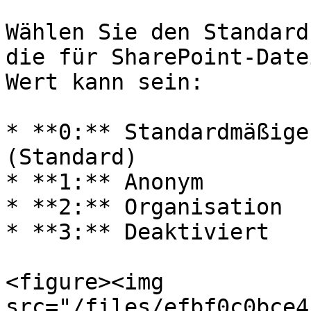
Wählen Sie den Standard
die für SharePoint-Date
Wert kann sein:

* **0:** Standardmäßige
(Standard)

* **1:** Anonym

* **2:** Organisation

* **3:** Deaktiviert

<figure><img 
src="/files/efbf0c0bce4